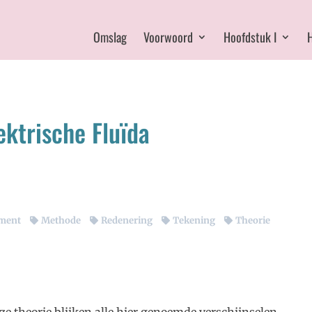
Omslag
Voorwoord
Hoofdstuk I
H
ektrische Fluïda
ment
Methode
Redenering
Tekening
Theorie