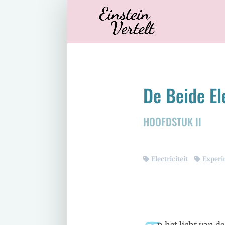
De Beide El
HOOFDSTUK II
Electriciteit
Experi