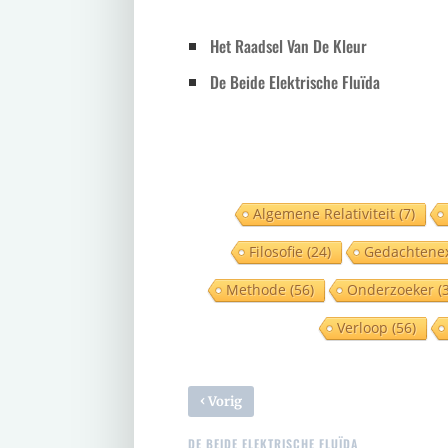
Het Raadsel Van De Kleur
De Beide Elektrische Fluïda
Algemene Relativiteit
(7)
Filosofie
(24)
Gedachtene
Methode
(56)
Onderzoeker
(3
Verloop
(56)
‹
Vorig
DE BEIDE ELEKTRISCHE FLUÏDA