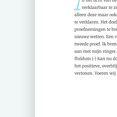
I
n het licht van d
verklaarbaar te zi
alleen deze maar ook 
te verklaren. Het doe
proefnemingen te bre
nieuwe wetten. Een v
tweede proef. Ik breng
aan met mijn vinger.
fluïdum (-) kan nu d
het positieve, overbli
vertonen. Voeren wij 