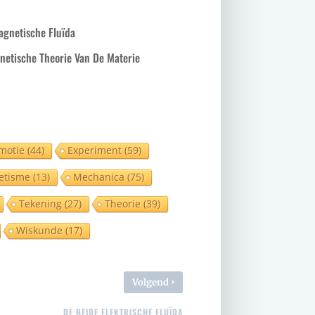
agnetische Fluïda
netische Theorie Van De Materie
motie
(44)
Experiment
(59)
etisme
(13)
Mechanica
(75)
Tekening
(27)
Theorie
(39)
Wiskunde
(17)
›
Volgend
DE BEIDE ELEKTRISCHE FLUÏDA