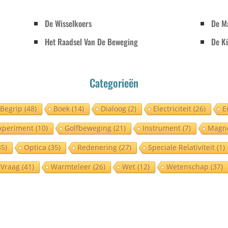
De Wisselkoers
De M
Het Raadsel Van De Beweging
De Ki
Categorieën
Begrip
(48)
Boek
(14)
Dialoog
(2)
Electriciteit
(26)
E
xperiment
(10)
Golfbeweging
(21)
Instrument
(7)
Magn
5)
Optica
(35)
Redenering
(27)
Speciale Relativiteit
(1)
Vraag
(41)
Warmteleer
(26)
Wet
(12)
Wetenschap
(37)