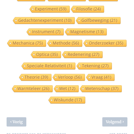
Experiment
(59)
Filosofie
(24)
Gedachtenexperiment
(10)
Golfbeweging
(21)
Instrument
(7)
Magnetisme
(13)
Mechanica
(75)
Methode
(56)
Onderzoeker
(35)
Optica
(35)
Redenering
(27)
Speciale Relativiteit
(1)
Tekening
(27)
Theorie
(39)
Verloop
(56)
Vraag
(41)
Warmteleer
(26)
Wet
(12)
Wetenschap
(37)
Wiskunde
(17)
‹
›
Vorig
Volgend