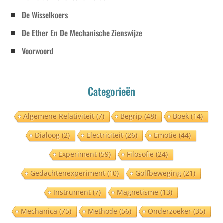
De Wisselkoers
De Ether En De Mechanische Zienswijze
Voorwoord
Categorieën
Algemene Relativiteit
(7)
Begrip
(48)
Boek
(14)
Dialoog
(2)
Electriciteit
(26)
Emotie
(44)
Experiment
(59)
Filosofie
(24)
Gedachtenexperiment
(10)
Golfbeweging
(21)
Instrument
(7)
Magnetisme
(13)
Mechanica
(75)
Methode
(56)
Onderzoeker
(35)