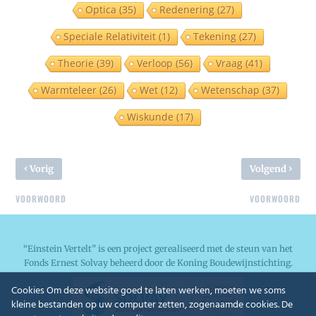
Optica
(35)
Redenering
(27)
Speciale Relativiteit
(1)
Tekening
(27)
Theorie
(39)
Verloop
(56)
Vraag
(41)
Warmteleer
(26)
Wet
(12)
Wetenschap
(37)
Wiskunde
(17)
‹
›
Vorig
Volgend
VOORWOORD
VOORWOORD
“Einstein Vertelt” is een project gerealiseerd met de steun van het
Fonds Ernest Solvay beheerd door de Koning Boudewijnstichting.
Cookies Om deze website goed te laten werken, moeten we soms
kleine bestanden op uw computer zetten, zogenaamde cookies. De