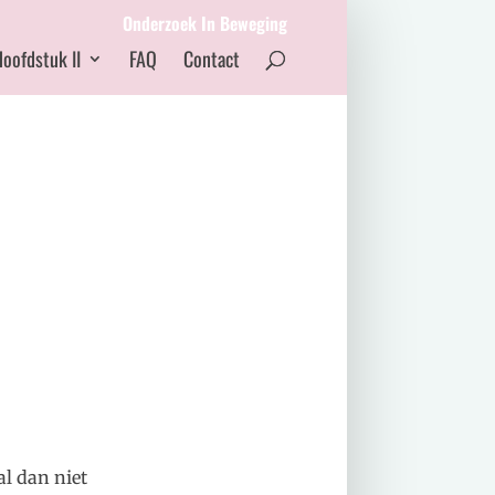
Onderzoek In Beweging
oofdstuk II
FAQ
Contact
al dan niet