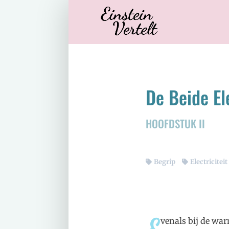
De Beide El
HOOFDSTUK II
Begrip
Electriciteit
venals bij de warm