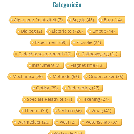
Categorieën
Algemene Relativiteit
(7)
Begrip
(48)
Boek
(14)
Dialoog
(2)
Electriciteit
(26)
Emotie
(44)
Experiment
(59)
Filosofie
(24)
Gedachtenexperiment
(10)
Golfbeweging
(21)
Instrument
(7)
Magnetisme
(13)
Mechanica
(75)
Methode
(56)
Onderzoeker
(35)
Optica
(35)
Redenering
(27)
Speciale Relativiteit
(1)
Tekening
(27)
Theorie
(39)
Verloop
(56)
Vraag
(41)
Warmteleer
(26)
Wet
(12)
Wetenschap
(37)
Wiskunde
(17)