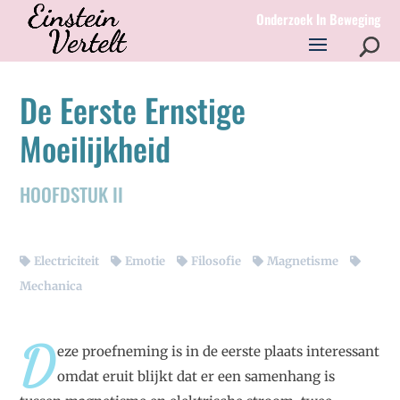
Onderzoek In Beweging
De Eerste Ernstige
Moeilijkheid
HOOFDSTUK II
Electriciteit
Emotie
Filosofie
Magnetisme
Mechanica
D
eze proefneming is in de eerste plaats interessant
omdat eruit blijkt dat er een samenhang is