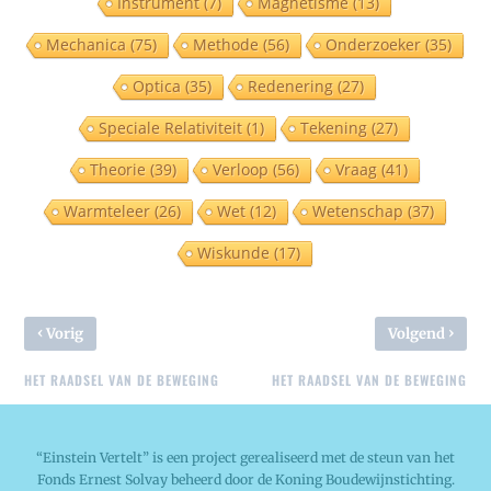
Instrument
(7)
Magnetisme
(13)
Mechanica
(75)
Methode
(56)
Onderzoeker
(35)
Optica
(35)
Redenering
(27)
Speciale Relativiteit
(1)
Tekening
(27)
Theorie
(39)
Verloop
(56)
Vraag
(41)
Warmteleer
(26)
Wet
(12)
Wetenschap
(37)
Wiskunde
(17)
‹
›
Vorig
Volgend
HET RAADSEL VAN DE BEWEGING
HET RAADSEL VAN DE BEWEGING
“Einstein Vertelt” is een project gerealiseerd met de steun van het
Fonds Ernest Solvay beheerd door de Koning Boudewijnstichting.