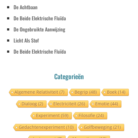
De Achtbaan
De Beide Elektrische Fluïda
De Ongebruikte Aanwijzing
Licht Als Stof
De Beide Elektrische Fluïda
Categorieën
Algemene Relativiteit
(7)
Begrip
(48)
Boek
(14)
Dialoog
(2)
Electriciteit
(26)
Emotie
(44)
Experiment
(59)
Filosofie
(24)
Gedachtenexperiment
(10)
Golfbeweging
(21)