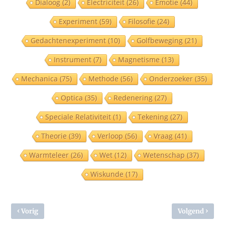
Dialoog
(2)
Electriciteit
(26)
Emotie
(44)
Experiment
(59)
Filosofie
(24)
Gedachtenexperiment
(10)
Golfbeweging
(21)
Instrument
(7)
Magnetisme
(13)
Mechanica
(75)
Methode
(56)
Onderzoeker
(35)
Optica
(35)
Redenering
(27)
Speciale Relativiteit
(1)
Tekening
(27)
Theorie
(39)
Verloop
(56)
Vraag
(41)
Warmteleer
(26)
Wet
(12)
Wetenschap
(37)
Wiskunde
(17)
‹
›
Vorig
Volgend